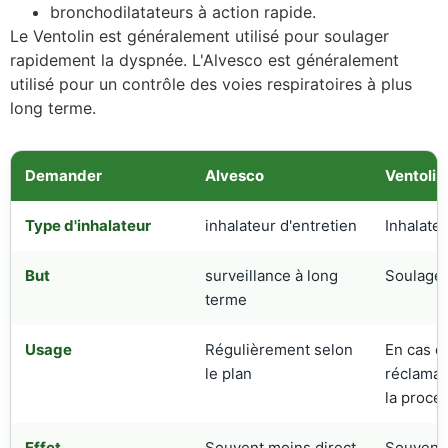
bronchodilatateurs à action rapide.
Le Ventolin est généralement utilisé pour soulager
rapidement la dyspnée. L'Alvesco est généralement
utilisé pour un contrôle des voies respiratoires à plus
long terme.
Demander
Alvesco
Ventolin
Type d'inhalateur
inhalateur d'entretien
Inhalate
But
surveillance à long
Soulage
terme
Usage
Régulièrement selon
En cas d
le plan
réclamat
la procé
Effet
Souvent moins direct
Souvent 