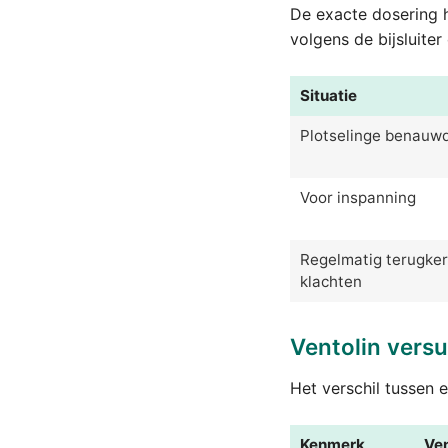
De exacte dosering ha
volgens de bijsluite
Situatie
Plotselinge benauw
Voor inspanning
Regelmatig terugke
klachten
Ventolin vers
Het verschil tussen 
Kenmerk
Ven