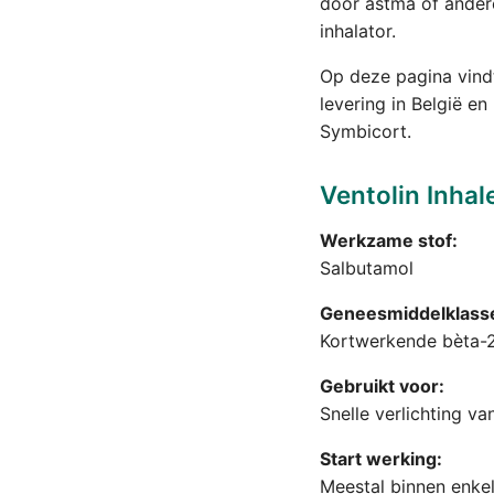
door astma of andere
inhalator.
Op deze pagina vindt 
levering in België e
Symbicort.
Ventolin Inhal
Werkzame stof:
Salbutamol
Geneesmiddelklass
Kortwerkende bèta-
Gebruikt voor:
Snelle verlichting 
Start werking:
Meestal binnen enke