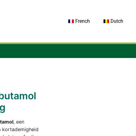
French
Dutch
lbutamol
ng
utamol
, een
n kortademigheid