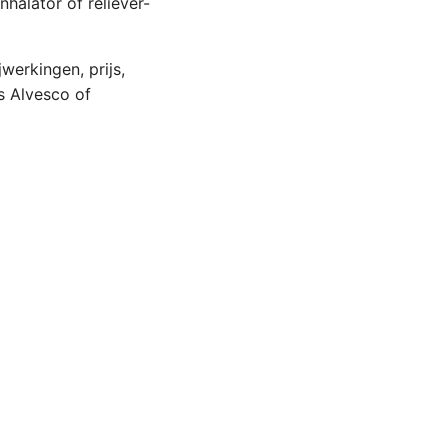
halator of reliever-
werkingen, prijs,
ls Alvesco of