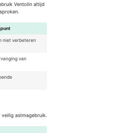
bruik Ventolin altijd
esproken.
spunt
n niet verbeteren
rvanging van
doende
 veilig astmagebruik.