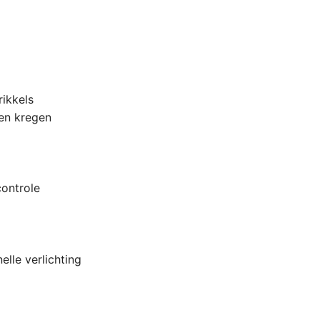
rikkels
ven kregen
controle
lle verlichting