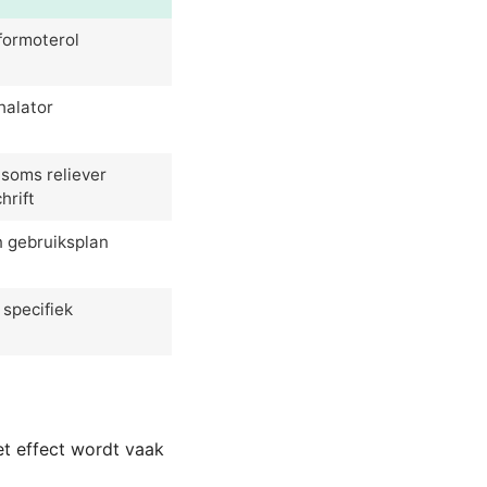
formoterol
halator
soms reliever
hrift
n gebruiksplan
 specifiek
et effect wordt vaak