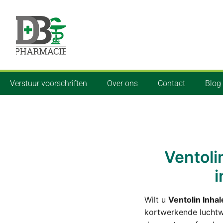
Verstuur voorschriften
Over ons
Contact
Blog
Ventoli
i
Wilt u
Ventolin Inhal
kortwerkende luchtw