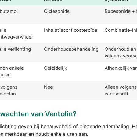
lbutamol
Ciclesonide
Budesonide + 
lle
Inhalatiecorticosteroïde
Combinatie-in
htwegverwijder
lle verlichting
Onderhoudsbehandeling
Onderhoud en 
volgens voorsc
nen enkele
Geleidelijk
Afhankelijk va
nuten
 volgens
Nee
Alleen volgens
tmaplan
voorschrift
wachten van Ventolin?
rlichting geven bij benauwdheid of piepende ademhaling. H
en merkbaar en houdt enkele uren aan.