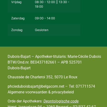
Vrijdag
08:30 - 12:00 || 13:30 -
19:00
Zaterdag
09:00 - 14:00
Zondag
Gesloten
Dubois-Bajart – Apotheker-titularis: Marie-Cécile Dubois
BTW/Ond.nr. BE0437182661 – APB 525701
Dubois-Bajart
Chaussée de Charleroi 352, 5070 Le Roux
phcieduboisbajart@belgacom.net – Tel: 071711574
Algemene voorwaarden & privacybeleid
Orde der Apothekers:
Deontologische code
Henri Jasparlaan 94 – 1060 Brussel – 02/537.42.67